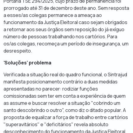
Portaria TSE 294/2025, cujo prazo de permanência foi
prorrogado até 31 de dezembro deste ano. Sem resposta
a esses/as colegas permanece a ameaça ao
funcionamento da Justiça Eleitoral caso sejam obrigados
a retornar aos seus órgãos sem reposição do já exíguo
número de pessoas trabalhando nos cartórios. Para
os/as colegas, recomeça um período de insegurança, um
desrespeito.
'Soluções' problema
Verificada a situação real do quadro funcional, o Sintrajud
manifesta posicionamento contrário a duas medidas
apresentadas no parecer: rodiziar funções
comissionadas sem ter em conta a experiência de quem
as assume e buscar resolver a situação "cobrindo um
santo descobrindo o outro", como diz o ditado popular. A
proposta de equalizar a força de trabalho entre cartórios
"superavitários" e "deficitários" revela absoluto
desconhecimento do funcionamento da Justiça Eleitoral