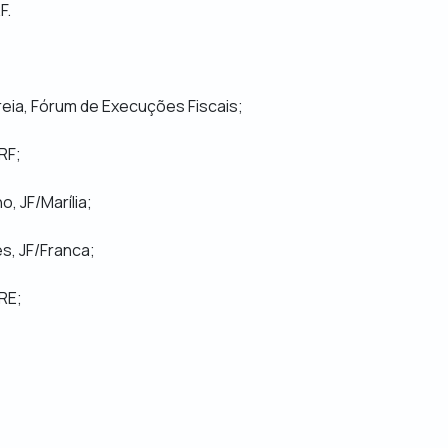
F.
reia, Fórum de Execuções Fiscais;
RF;
, JF/Marília;
s, JF/Franca;
RE;