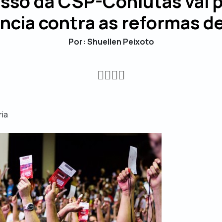
sso da CSP-Conlutas vai p
ência contra as reformas d
Por: Shuellen Peixoto
ria