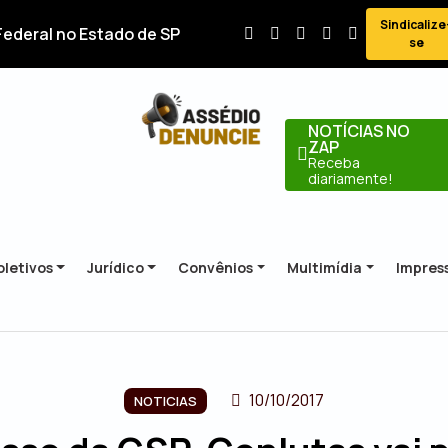
Sindicalize
Federal no Estado de SP
se
NOTÍCIAS NO
ZAP
Receba
diariamente!
letivos
Jurídico
Convênios
Multimídia
Impres
10/10/2017
NOTICIAS