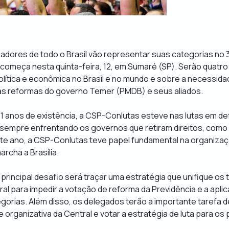
lhadores de todo o Brasil vão representar suas categorias no
começa nesta quinta-feira, 12, em Sumaré (SP). Serão quatro
lítica e econômica no Brasil e no mundo e sobre a necessida
 as reformas do governo Temer (PMDB) e seus aliados.
1 anos de existência, a CSP-Conlutas esteve nas lutas em de
sempre enfrentando os governos que retiram direitos, como f
te ano, a CSP-Conlutas teve papel fundamental na organizaç
archa a Brasília.
principal desafio será traçar uma estratégia que unifique os
l para impedir a votação de reforma da Previdência e a apli
egorias. Além disso, os delegados terão a importante tarefa d
e organizativa da Central e votar a estratégia de luta para os