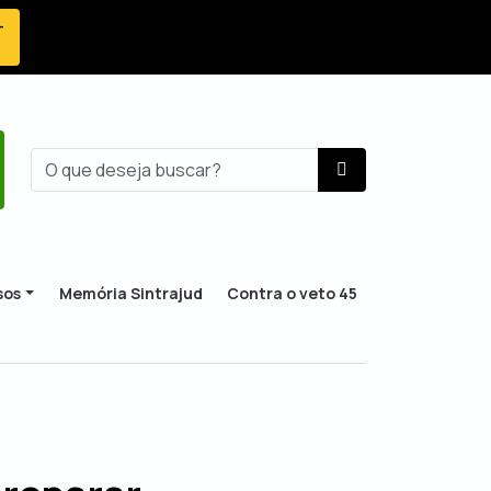
-
sos
Memória Sintrajud
Contra o veto 45