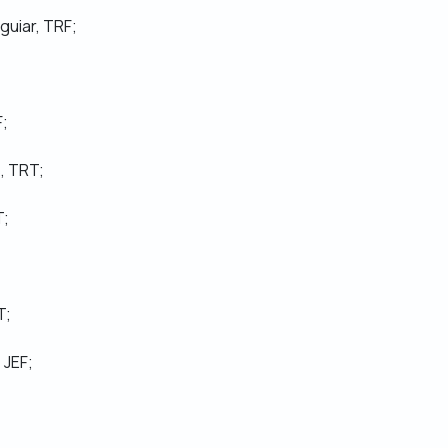
guiar, TRF;
F;
, TRT;
T;
T;
 JEF;