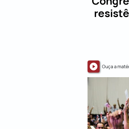
Congre
resist
Ouça a maté