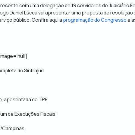
presente com uma delegação de 19 servidores do Judiciário F
ólogo Daniel Lucca vai apresentar uma proposta de resolução
rviço público. Confira aqui a
programação do Congresso
e a
 image='null']
ompleta do Sintrajud
do, aposentada do TRF;
Fórum de Execuções Fiscais;
JF/Campinas,