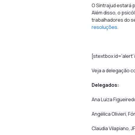
O Sintrajud estará 
Além disso, o psic
trabalhadores do se
resoluções
.
[stextbox id='alert'
Veja a delegação c
Delegados:
Ana Luiza Figueire
Angélica Olivieri, 
Claudia Vilapiano, 