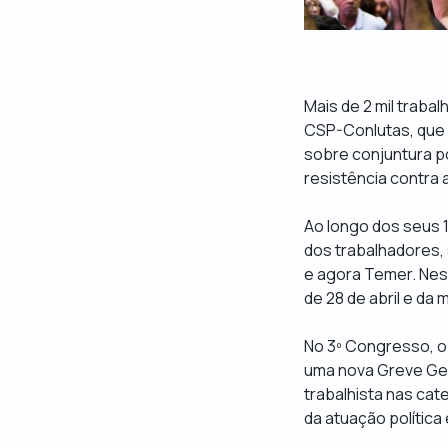
Mais de 2 mil traba
CSP-Conlutas, que 
sobre conjuntura po
resistência contra
Ao longo dos seus 1
dos trabalhadores, 
e agora Temer. Nes
de 28 de abril e da m
No 3º Congresso, o 
uma nova Greve Gera
trabalhista nas cat
da atuação política 