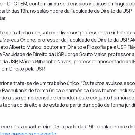
o – DHCTEM, contém ainda seis ensaios inéditos em língua oci
artir das 19h, no salão nobre da Faculdade de Direito da USP 
dar.
rte do trabalho conjunto de diversos professores e intelectua
 Marcus Orione, professor da Faculdade de Direito da USP. A
to Alberto Muñoz, doutor em Direito e Filosofia pela USP, Fláv
 Faculdade de Direito da USP, Jorge Souto Maior, professor 
to da USP, Márcio Bilharinho Naves, professor aposentado do
 em Direito pela USP.
Orione trata-se de um trabalho único. “Os textos avulsos esc
 Pachukanis de forma única e harmônica (dois textos, inclusiv
tando a sua compreensão e criando, neste conjunto harmônico, 
eoria do direito e do estado a partir da noção de forma jurídic
ce nesta quarta-feira, 05, a partir das 19h, o salão nobre da
irme presença no evento
.