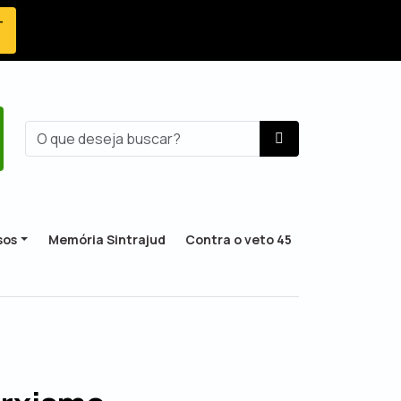
-
sos
Memória Sintrajud
Contra o veto 45