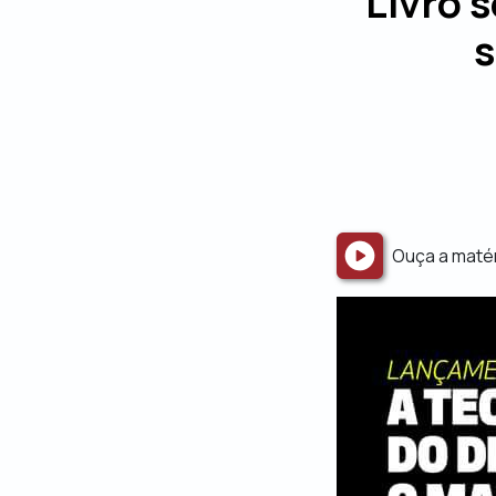
Livro 
s
Ouça a maté