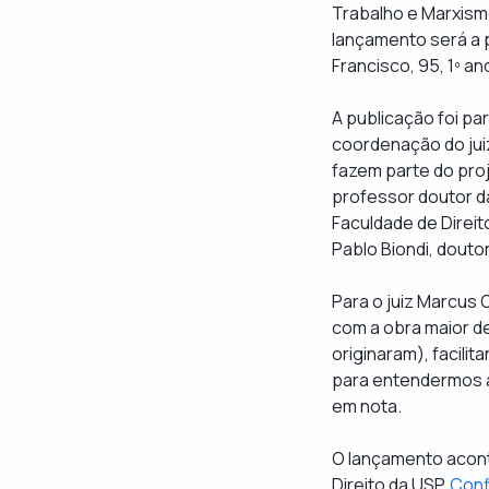
Trabalho e Marxism
lançamento será a p
Francisco, 95, 1º an
A publicação foi pa
coordenação do juiz
fazem parte do proje
professor doutor da
Faculdade de Direi
Pablo Biondi, doutor
Para o juiz Marcus 
com a obra maior de
originaram), facili
para entendermos a t
em nota.
O lançamento aconte
Direito da USP.
Conf