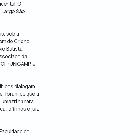
dental. O
– Largo São
is, sob a
lém de Orione,
io Batista,
associado da
 IFCH-UNICAMP, e
olhidos dialogam
e, foram os que a
uma trilha rara
a”, afirmou o juiz
 Faculdade de