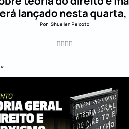
sobre teoria do direito e m
erá lançado nesta quarta,
Por: Shuellen Peixoto
ria