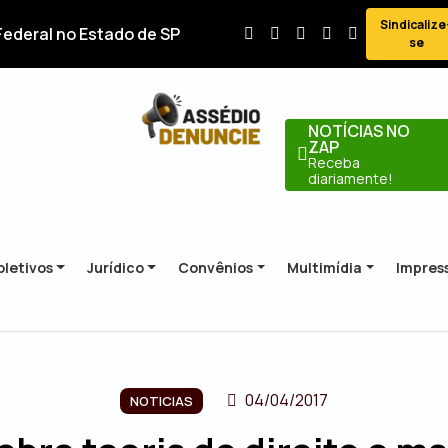
Sindicalize
Federal no Estado de SP
se
NOTÍCIAS NO
ZAP
Receba
diariamente!
letivos
Jurídico
Convênios
Multimídia
Impres
04/04/2017
NOTICIAS