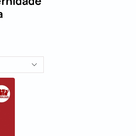
ernidade
a