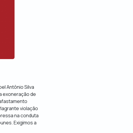
el Antônio Silva
u a exoneração de
o afastamento
flagrante violação
xpressa na conduta
punes. Exigimos a