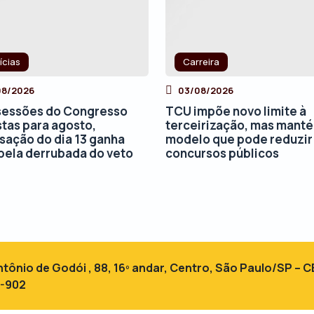
ícias
Carreira
08/2026
03/08/2026
essões do Congresso
TCU impõe novo limite à
stas para agosto,
terceirização, mas mant
isação do dia 13 ganha
modelo que pode reduzir
pela derrubada do veto
concursos públicos
tônio de Godói , 88, 16º andar, Centro, São Paulo/SP – C
4-902