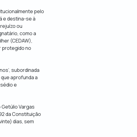
titucionalmente pelo
rá e destina-se à
rejuízo ou
ignatário, como a
ulher (CEDAW),
r protegido no
enos’, subordinada
, que aprofunda a
ssédio e
 Getúlio Vargas
92 da Constituição
vinte) dias, sem