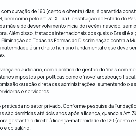
 com duração de 180 (cento e oitenta) dias, é garantida cons
F/88, bem como pelo art. 31, XII, da Constituição do Estado do Pa
da mãe e do desenvolvimento inicial do recém-nascido, sem p
ra. Além disso, tratados internacionais dos quais o Brasil é s
Eliminação de Todas as Formas de Discriminação contra a M
maternidade é um direito humano fundamental e que deve se
ho.
 avança no Judiciário, com a política de gestão do ‘mais com m
tários impostos por políticas como o ‘novo’ arcabouço fiscal
omissão ou ação direta das administrações, aumentando o a
rvidoras e servidores.
é praticada no setor privado. Conforme pesquisa da Fundação
 são demitidas até dois anos após a licença, quando a Art. 3
ora gestante o direito à licença-maternidade de 120 (cento e 
 e do salário.