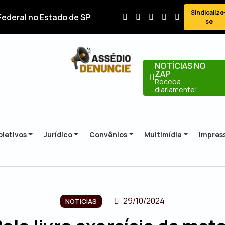
Sindicalize
Federal no Estado de SP
se
NOTÍCIAS NO
ZAP
Receba
diariamente!
letivos
Jurídico
Convênios
Multimídia
Impres
29/10/2024
NOTICIAS