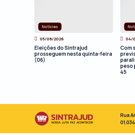
Notícias
Not
05/08/2026
04/
Eleições do Sintrajud
Com s
prosseguem nesta quinta-feira
previ
(06)
paral
peso 
45
Rua An
01.03