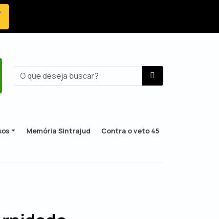
-
sos
Memória Sintrajud
Contra o veto 45