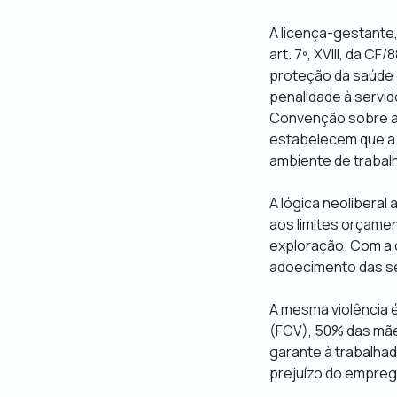
A licença-gestante,
art. 7º, XVIII, da C
proteção da saúde 
penalidade à servido
Convenção sobre a 
estabelecem que a 
ambiente de trabal
A lógica neoliberal
aos limites orçamen
exploração. Com a 
adoecimento das se
A mesma violência 
(FGV), 50% das mães
garante à trabalhad
prejuízo do emprego