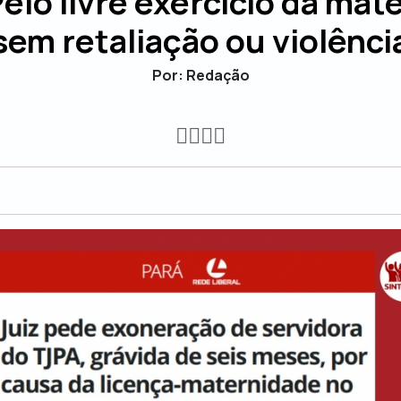
elo livre exercício da mat
sem retaliação ou violênci
Por: Redação