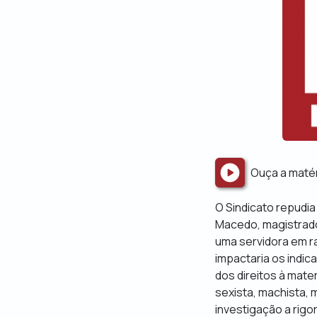
Ouça a maté
O Sindicato repudia
Macedo, magistrado 
uma servidora em ra
impactaria os indic
dos direitos à mate
sexista, machista, 
investigação a rigor