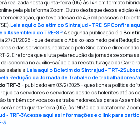
rá realizada nesta quinta-feira (06) às 14h em formato híbrid
 online pela plataforma Zoom. Outro destaque dessa edição é
 a terceirização, que teve adesão de 4,5 mil pessoas e foi ent
TSE).
Leia aqui o Boletim do Sintrajud - TRE-SP
Confira aqu
e a Assembleia do TRE-SP
A segunda publicação é o
Boleti
dia 27/01/2025 - que destaca o Abaixo-assinado pela Redução
ores e das servidoras, realizado pelo Sindicato e direcionado
T-2. E reforça que a luta pela redução da jornada se soma à
 da isonomia no auxílio-saúde e da reestruturação da Carrei
s salariais.
Leia aqui o Boletim do Sintrajud - TRT-2
Subscr
ela Redução da Jornada de Trabalho de trabalhadores/
 do TRF-3
- publicado em 03/2/2025 - questiona a política do
‘
prejudica servidores e servidoras desde os holerites até as 
ação também convoca os/as trabalhadores/as para a Assemblei
e será nesta quarta-feira (05), às 19h30 pela plataforma Zoom
ud - TRF-3
Acesse aqui as informações e o link para partic
F-3