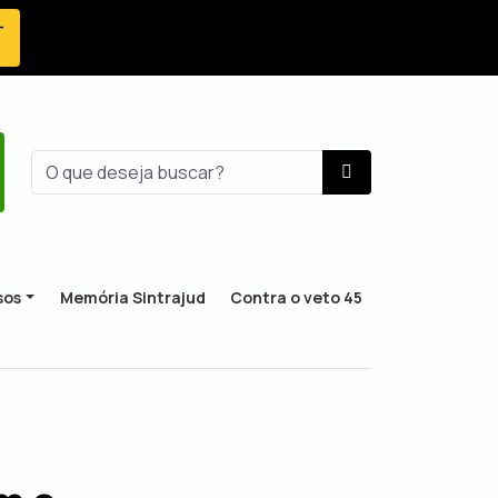
-
sos
Memória Sintrajud
Contra o veto 45