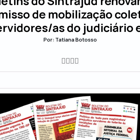
letins do Sintrajud renova
isso de mobilização cole
ervidores/as do judiciário
Por: Tatiana Botosso