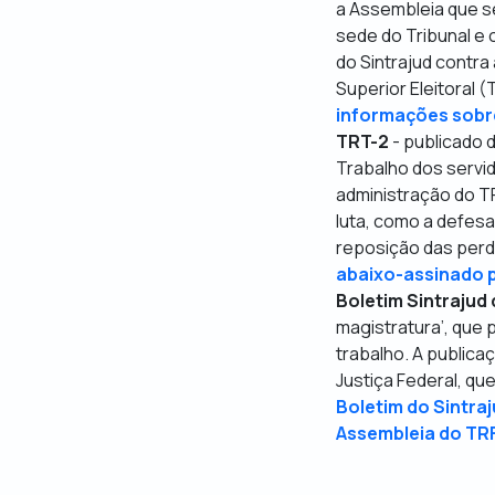
a Assembleia que se
sede do Tribunal e
do Sintrajud contra
Superior Eleitoral (
informações sobr
TRT-2
- publicado 
Trabalho dos servid
administração do TR
luta, como a defesa
reposição das perda
abaixo-assinado p
Boletim Sintrajud
magistratura’
, que 
trabalho. A public
Justiça Federal, qu
Boletim do Sintraj
Assembleia do TR