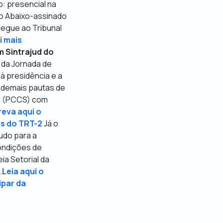
o: presencial na
 o Abaixo-assinado
regue ao Tribunal
i mais
m Sintrajud do
 da Jornada de
 à presidência e a
s demais pautas de
ra (PCCS) com
eva aqui o
as do TRT-2
Já o
tudo para a
condições de
a Setorial da
.
Leia aqui o
ipar da