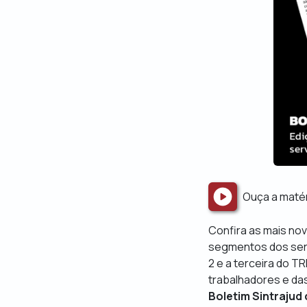
Ouça a maté
Confira as mais no
segmentos dos servi
2 e a terceira do 
trabalhadores e da
Boletim Sintrajud