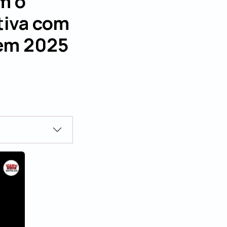
m o
tiva com
 em 2025