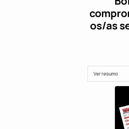
Bo
comprom
os/as s
Ver resumo