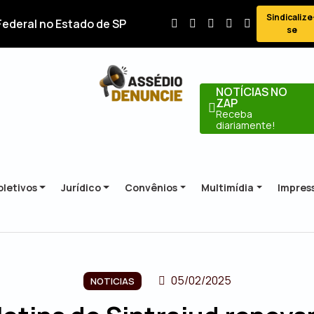
Sindicalize
Federal no Estado de SP
se
NOTÍCIAS NO
ZAP
Receba
diariamente!
letivos
Jurídico
Convênios
Multimídia
Impres
05/02/2025
NOTICIAS