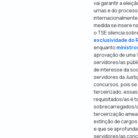
vai garantir a elei
urnas e do process
internacionalmente 
medida se insere na
o TSE silencia sob
exclusividade do 
enquanto
ministro
aprovação de uma 'r
servidores/as públi
de interesse da so
servidores da Just
concursos, pois se
terceirizado, ess
requisitados/as é 
sobrecarregados/as
terceirização ameaç
extinção de cargos
e que se aprofunda 
servidores/as con