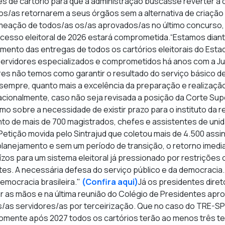
s de cartório para que a administração buscasse reverter a d
dos/as retornarem a seus órgãos sem a alternativa de criaçã
eação de todos/as os/as aprovados/as no último concurso, 
cesso eleitoral de 2026 estará comprometida.“Estamos diant
ento das entregas de todos os cartórios eleitorais do Esta
servidores especializados e comprometidos há anos com a Jus
ores não temos como garantir o resultado do serviço básico d
sempre, quanto mais a excelência da preparação e realização
acionalmente, caso não seja revisada a posição da Corte Sup
 sobre a necessidade de existir prazo para o instituto da re
nto de mais de 700 magistrados, chefes e assistentes de un
Petição movida pelo Sintrajud que coletou mais de 4.500 ass
anejamento e sem um período de transição, o retorno imedi
uízos para um sistema eleitoral já pressionado por restrições
. A necessária defesa do serviço público e da democracia. A 
democracia brasileira."
(Confira aqui)
Já os presidentes diret
r as mãos e na última reunião do Colégio de Presidentes apr
s/as servidores/as por terceirização. Que no caso do TRE-SP
omente após 2027 todos os cartórios terão ao menos três te