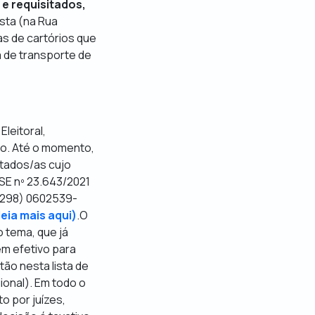
e requisitados,
ista (na Rua
gas de cartórios que
a de transporte de
leitoral,
ão. Até o momento,
tados/as cujo
TSE nº 23.643/2021
(1298) 0602539-
leia mais aqui)
.O
 tema, que já
em efetivo para
tão nesta lista de
ional). Em todo o
o por juízes,