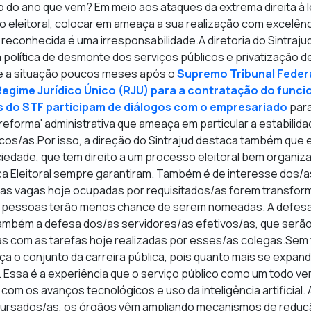
ção do ano que vem? Em meio aos ataques da extrema direita à 
o eleitoral, colocar em ameaça a sua realização com excelênc
reconhecida é uma irresponsabilidade.A diretoria do Sintrajud
 política de desmonte dos serviços públicos e privatização de
re a situação poucos meses após o
Supremo Tribunal Federa
Regime Jurídico Único (RJU) para a contratação do funci
s do STF participam de diálogos com o empresariado
para
eforma' administrativa que ameaça em particular a estabilid
cos/as.Por isso, a direção do Sintrajud destaca também que 
ciedade, que tem direito a um processo eleitoral bem organi
iça Eleitoral sempre garantiram. Também é de interesse dos
 as vagas hoje ocupadas por requisitados/as forem transfor
as pessoas terão menos chance de serem nomeadas. A defes
também a defesa dos/as servidores/as efetivos/as, que serã
 com as tarefas hoje realizadas por esses/as colegas.Sem f
a o conjunto da carreira pública, pois quanto mais se expand
. Essa é a experiência que o serviço público como um todo v
com os avanços tecnológicos e uso da inteligência artificial. 
cursados/as, os órgãos vêm ampliando mecanismos de reduç