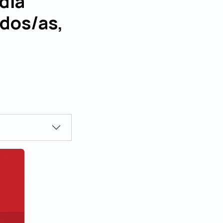
dia
ados/as,