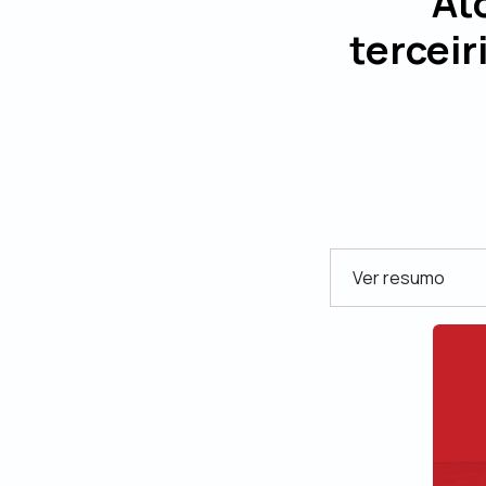
At
terceir
Ver resumo