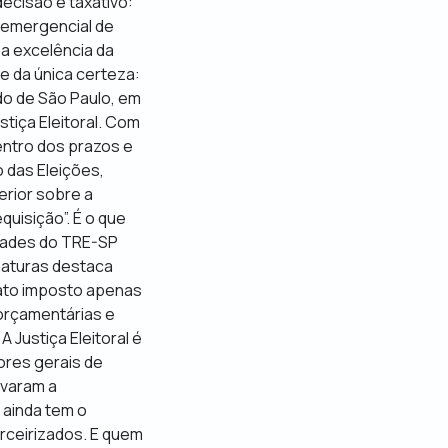
ecisão é taxativo:
o emergencial de
a excelência da
e da única certeza:
do de São Paulo, em
tiça Eleitoral. Com
entro dos prazos e
 das Eleições,
erior sobre a
quisição”. É o que
idades do TRE-SP
inaturas destaca
ato imposto apenas
 orçamentárias e
Justiça Eleitoral é
ores gerais de
ovaram a
 ainda tem o
rceirizados. E quem