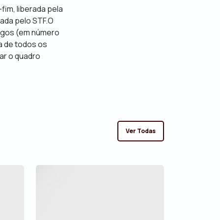
fim, liberada pela
mada pelo STF.O
argos (em número
a de todos os
ar o quadro
Ver Todas