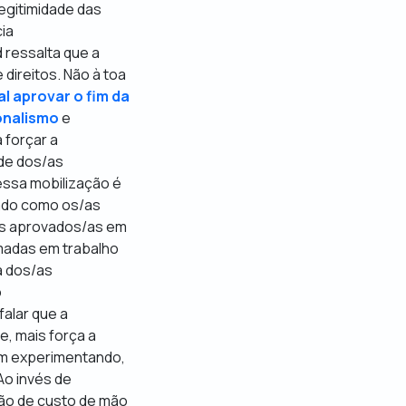
legitimidade das
ia
 ressalta que a
 direitos. Não à toa
l aprovar o fim da
onalismo
e
 forçar a
ade dos/as
essa mobilização é
zado como os/as
/as aprovados/as em
madas em trabalho
a dos/as
o
alar que a
e, mais força a
em experimentando,
Ao invés de
ão de custo de mão