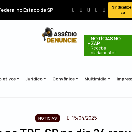
Sindicalize
Federal no Estado de SP
se
NOTÍCIAS NO
ZAP
Receba
diariamente!
letivos
Jurídico
Convênios
Multimídia
Impres
15/04/2025
NOTICIAS