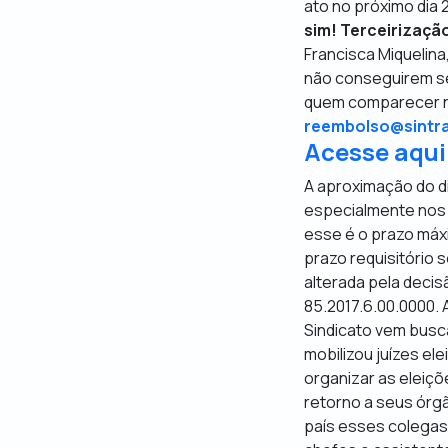
ato no próximo dia 2
sim! Terceirizaçã
Francisca Miquelina,
não conseguirem se 
quem comparecer n
reembolso@sintra
Acesse aqui 
A aproximação do di
especialmente nos c
esse é o prazo máx
prazo requisitório 
alterada pela decis
85.2017.6.00.0000. 
Sindicato vem busca
mobilizou juízes el
organizar as eleiçõ
retorno a seus órg
país esses colegas 