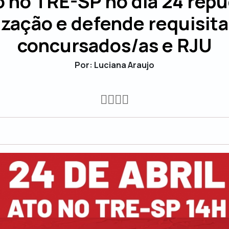
o no TRE-SP no dia 24 repu
ização e defende requisit
concursados/as e RJU
Por: Luciana Araujo