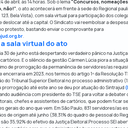
4 de abril, às 14 horas. Sob o lema
"Concursos, nomeações 
o, não!"
, o ato acontecerá em frente à sede do Regional paul
 123, Bela Vista), com sala virtual para participação dos cole
deslocar até a capital. O Sindicato vai reembolsar a despes
o protesto, bastando enviar o comprovante para
jud.org.br
.
a sala virtual do ato
a 30 de junho está despertando verdadeiro pânico na Justiça E
artórios. E o silêncio da gestão Cármen Lúcia piora a situaç
imo de prorrogação da permanência de servidores/as requisi
se encerraria em 2023, nos termos do artigo 1º da Resolução 
ão do Tribunal Superior Eleitoral no processo administrativo 
A prorrogação até este ano se deu por atuação do Sintrajud
(
ndo audiência com presidente do TSE para voltar a debater o
eitorais, chefes e assistentes de cartórios, que podem ficar s
es gerais do ano que vem. Em São Paulo, 831 servidores/as es
ãos de origem até junho (38,31% do quadro de pessoal do Reg
são 35,92% do efetivo da Justiça Eleitoral.Processo SEI abert