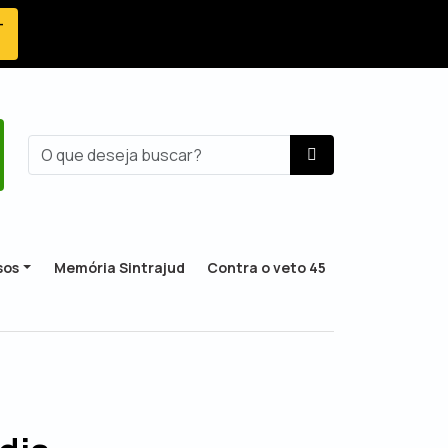
-
sos
Memória Sintrajud
Contra o veto 45