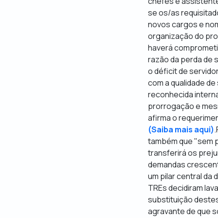
chefes e assistente
se os/as requisita
novos cargos e nom
organização do pro
haverá comprometim
razão da perda de 
o déficit de servid
com a qualidade de 
reconhecida intern
prorrogação e mesmo
afirma o requerime
(Saiba mais aqui)
.
também que "sem pl
transferirá os prej
demandas crescentes
um pilar central da 
TREs decidiram lava
substituição deste
agravante de que s