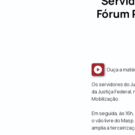
Servid
Fórum P
Ouça a maté
Os servidores do J
da Justiça Federal, 
Mobilização.
Em seguida, às 16h,
o vão livre do Masp
amplia a terceiriza