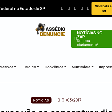
Sindicalize
Federal no Estado de SP
se
NOTÍCIAS NO
ZAP
Receba
diariamente!
letivos
Jurídico
Convênios
Multimídia
Impres
31/03/2017
NOTICIAS