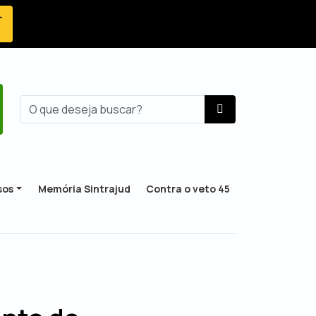
-
sos
Memória Sintrajud
Contra o veto 45