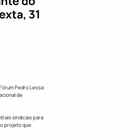
ante do
exta, 31
o Fórum Pedro Lessa
Nacional de
rais sindicais para
 o projeto que