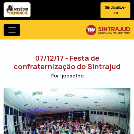
Sindicalize-
se
07/12/17 - Festa de
confraternização do Sintrajud
Por: joebetho