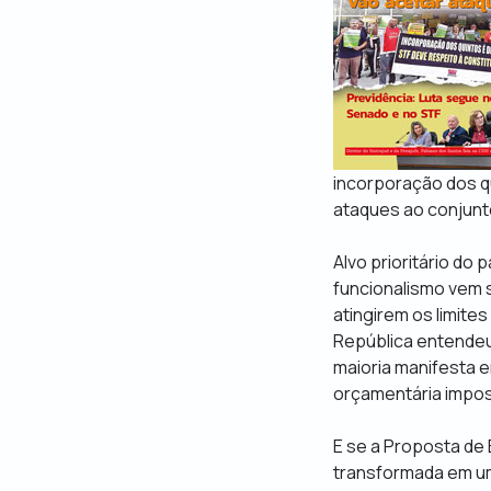
incorporação dos q
ataques ao conjunto
Alvo prioritário do 
funcionalismo vem 
atingirem os limite
República entendeu
maioria manifesta e
orçamentária impos
E se a Proposta de 
transformada em um