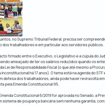
uintos, no Supremo Tribunal Federal, precisa ser compreendi
 dos trabalhadores e em particular aos servidores públicos.
pacto firmado entre o Executivo, o Legislativo e a cúpula do Judi
sendo ameaçado de ter os salários reduzidos quando os ente
s da Lei de Responsabilidade Fiscal (o que até mesmo a Procur
 inconstitucional há 17 anos). O tema está na agenda do STF
m defesa dos trabalhadores, ainda pode haver reviravolta em
ta pela Emenda Constitucional 95.
Emenda Constitucional 6/2019 for aprovada no Senado, a Prev
 sistema de poupança bancária sem nenhuma garantia, com 