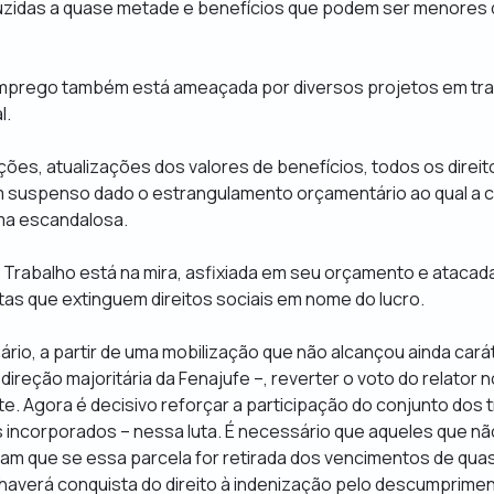
uzidas a quase metade e benefícios que podem ser menores q
emprego também está ameaçada por diversos projetos em tr
l.
es, atualizações dos valores de benefícios, todos os direit
m suspenso dado o estrangulamento orçamentário ao qual a cú
ma escandalosa.
o Trabalho está na mira, asfixiada em seu orçamento e ataca
stas que extinguem direitos sociais em nome do lucro.
rio, a partir de uma mobilização que não alcançou ainda cará
 direção majoritária da Fenajufe –, reverter o voto do relator
e. Agora é decisivo reforçar a participação do conjunto dos 
 incorporados – nessa luta. É necessário que aqueles que n
m que se essa parcela for retirada dos vencimentos de quas
haverá conquista do direito à indenização pelo descumprimen