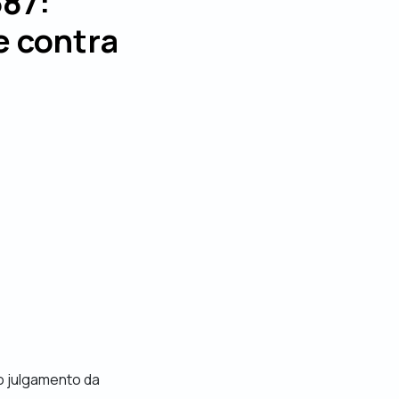
587:
e contra
o julgamento da