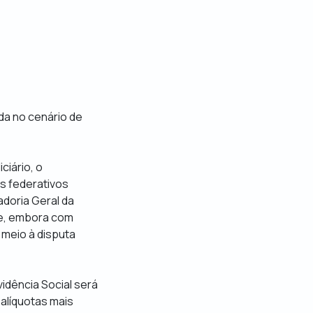
da no cenário de
ciário, o
s federativos
adoria Geral da
 e, embora com
 meio à disputa
idência Social será
alíquotas mais