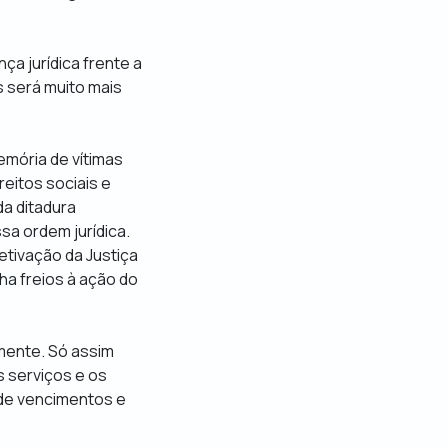
nça jurídica frente a
s será muito mais
memória de vítimas
reitos sociais e
a ditadura
sa ordem jurídica.
etivação da Justiça
ha freios à ação do
lmente. Só assim
s serviços e os
 de vencimentos e