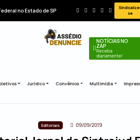
Sindicalize
Federal no Estado de SP
se
NOTÍCIAS NO
ZAP
Receba
diariamente!
letivos
Jurídico
Convênios
Multimídia
Impres
09/09/2019
Editoriais