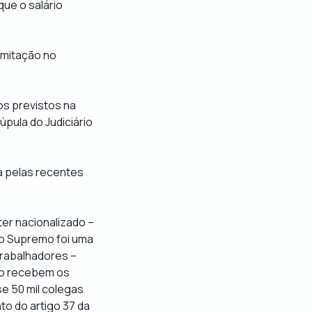
ue o salário
amitação no
os previstos na
pula do Judiciário
da pelas recentes
ter nacionalizado –
 no Supremo foi uma
trabalhadores –
ão recebem os
e 50 mil colegas
to do artigo 37 da