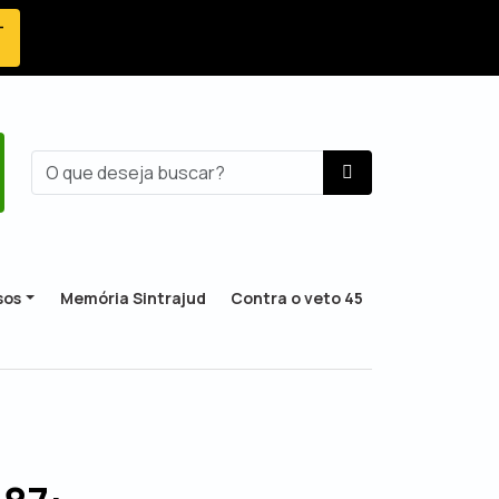
-
sos
Memória Sintrajud
Contra o veto 45