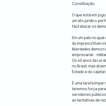
Constituição.
O que está em jogo n
um ato jurídico per
fácil atacar os dema
Em um país no qual 
do imprescritível cr
liberdades democrá
empresarial- -milit
Os 40 anos da Lei d
no Brasil, mas diz
Estado e do capital
É uma tarefa ímpar
teremos força para
servidores público
as tentativas de re