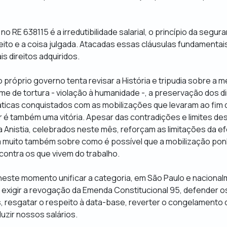
o RE 638115 é a irredutibilidade salarial, o princípio da segura
feito e a coisa julgada. Atacadas essas cláusulas fundamentai
is direitos adquiridos.
o próprio governo tenta revisar a História e tripudia sobre a 
ime de tortura - violação à humanidade -, a preservação dos di
ticas conquistados com as mobilizações que levaram ao fim d
ar é também uma vitória. Apesar das contradições e limites des
a Anistia, celebrados neste mês, reforçam as limitações da ef
em muito também sobre como é possível que a mobilização pon
 contra os que vivem do trabalho.
 neste momento unificar a categoria, em São Paulo e naciona
 exigir a revogação da Emenda Constitucional 95, defender o
s, resgatar o respeito à data-base, reverter o congelamento
duzir nossos salários.