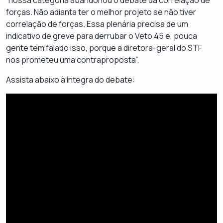
forças. Não adianta ter o melhor projeto se não tiver
correlação de forças. Essa plenária precisa de um
indicativo de greve para derrubar o Veto 45 e, pouca
gente tem falado isso, porque a diretora-geral do STF
nos prometeu uma contraproposta”.
Assista abaixo à íntegra do debate: