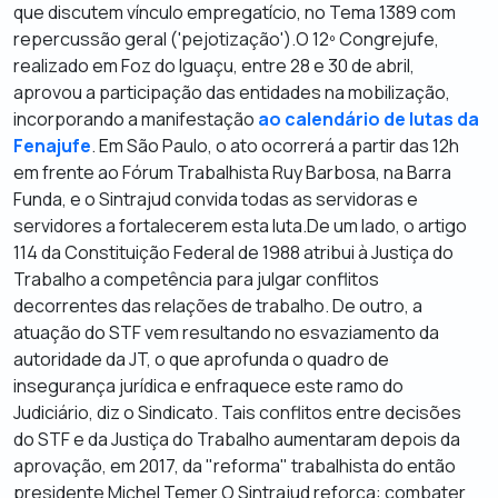
que discutem vínculo empregatício, no Tema 1389 com
repercussão geral ('pejotização').O 12º Congrejufe,
realizado em Foz do Iguaçu, entre 28 e 30 de abril,
aprovou a participação das entidades na mobilização,
incorporando a manifestação
ao calendário de lutas da
Fenajufe
. Em São Paulo, o ato ocorrerá a partir das 12h
em frente ao Fórum Trabalhista Ruy Barbosa, na Barra
Funda, e o Sintrajud convida todas as servidoras e
servidores a fortalecerem esta luta.De um lado, o artigo
114 da Constituição Federal de 1988 atribui à Justiça do
Trabalho a competência para julgar conflitos
decorrentes das relações de trabalho. De outro, a
atuação do STF vem resultando no esvaziamento da
autoridade da JT, o que aprofunda o quadro de
insegurança jurídica e enfraquece este ramo do
Judiciário, diz o Sindicato. Tais conflitos entre decisões
do STF e da Justiça do Trabalho aumentaram depois da
aprovação, em 2017, da "reforma" trabalhista do então
presidente Michel Temer.O Sintrajud reforça: combater