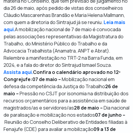
matéria no Conselho, que tem previsão de julgamento no
dia 26 de maio, após pedido de vistas dos conselheiros
Cláudio Mascarenhas Brandão e Maria Helena Mallmann,
com quem a diretoria do Sintrajud já se reuniu.
Leia mais
aqui.
A mobilização nacional de 7 de maio é convocada
pelas associações representativas da Magistratura do
Trabalho, do Ministério Público do Trabalho e da
Advocacia Trabalhista (Anamatra, ANPT e Abrat).
Relembre a manifestação no TRT-2 na Barra Funda, em
2024, e a fala do diretor do Sintrajud Ismael Souza.
Assista aqui.
Confira o calendário aprovado no 12º
Congrejufe:
07 de maio –
Mobilização nacional em
defesa da competência da Justiça do Trabalho
26 de
maio –
Pressão no CSJT por isonomia na distribuição dos
recursos orçamentários para a assistência em saúde de
magistrados/as e servidores/as
28 de maio –
Dia nacional
de paralisação e mobilização nos estados
07 de junho –
Reunião do Conselho Deliberativo de Entidades filiadas à
Fenajufe (CDE) para avaliar a mobilização
09 a 13 de