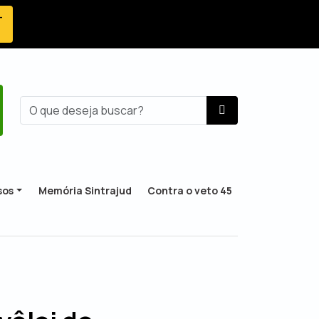
-
sos
Memória Sintrajud
Contra o veto 45