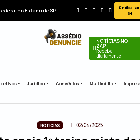
Sindicalize
Federal no Estado de SP
se
NOTÍCIAS NO
ZAP
Receba
diariamente!
letivos
Jurídico
Convênios
Multimídia
Impres
02/04/2025
NOTICIAS