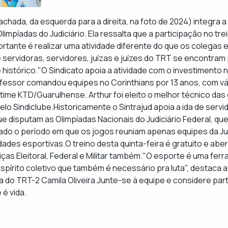
achada, da esquerda para a direita, na foto de 2024
) integra 
mpíadas do Judiciário. Ela ressalta que a participação no tr
portante é realizar uma atividade diferente do que os colegas 
e servidoras, servidores, juízas e juízes do TRT se encontram
é histórico."O Sindicato apoia a atividade com o investimento 
fessor comandou equipes no Corinthians por 13 anos, com vári
 time KTD/Guarulhense. Arthur foi eleito o melhor técnico da
elo Sindiclube.Historicamente o Sintrajud apoia a ida de serv
ue disputam as Olimpíadas Nacionais do Judiciário Federal, q
ado o período em que os jogos reuniam apenas equipes da Ju
ades esportivas.O treino desta quinta-feira é gratuito e aber
iças Eleitoral, Federal e Militar também."O esporte é uma fer
spírito coletivo que também é necessário pra luta", destaca a
ra do TRT-2 Camila Oliveira.Junte-se à equipe e considere part
 é vida.