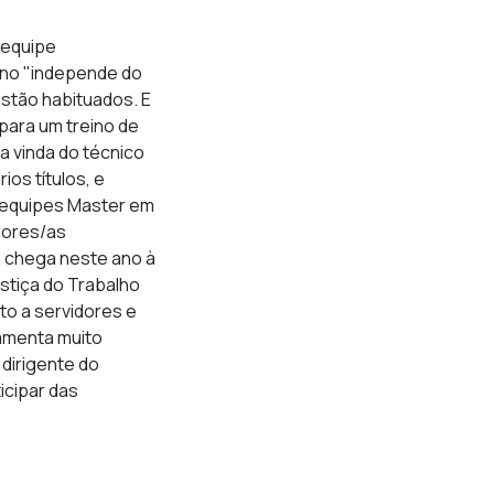
a equipe
eino "independe do
estão habituados. E
 para um treino de
na vinda do técnico
os títulos, e
s equipes Master em
idores/as
ue chega neste ano à
stiça do Trabalho
to a servidores e
ramenta muito
 dirigente do
icipar das