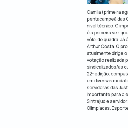
Camila (
primeira ag
pentacampeã das Oli
nível técnico. O im
é a primeira vez qu
vôlei de quadra. Já 
Arthur Costa. O pro
atualmente dirige o
votação realizada p
sindicalizados/as q
22ª edição, comput
em diversas modalid
servidoras das Just
importante para o e
Sintrajud e servido
Olimpíadas. Esporte