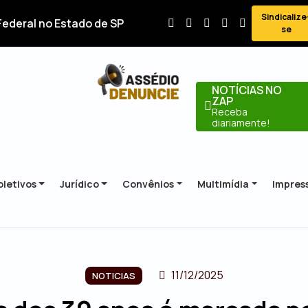
Sindicalize
Federal no Estado de SP
se
NOTÍCIAS NO
ZAP
Receba
diariamente!
letivos
Jurídico
Convênios
Multimídia
Impres
11/12/2025
NOTICIAS