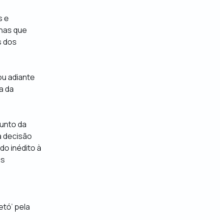
s e
nhas que
s dos
ou adiante
a da
junto da
a decisão
o inédito à
es
etó’ pela