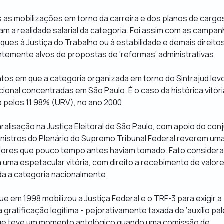
 as mobilizações em torno da carreira e dos planos de cargo
am a realidade salarial da categoria. Foi assim com as campa
ues à Justiça do Trabalho ou à estabilidade e demais direito
temente alvos de propostas de ‘reformas’ administrativas.
os em que a categoria organizada em torno do Sintrajud lev
cional concentradas em São Paulo. É o caso da histórica vitóri
 pelos 11,98% (URV), no ano 2000.
alisação na Justiça Eleitoral de São Paulo, com apoio do con
inistros do Plenário do Supremo Tribunal Federal reverem um
idores que pouco tempo antes haviam tomado. Fato considerad
 uma espetacular vitória, com direito a recebimento de valor
da a categoria nacionalmente.
ue em 1998 mobilizou a Justiça Federal e o TRF-3 para exigir a
ratificação legítima - pejorativamente taxada de ‘auxílio pal
que teve um momento antológico quando uma comissão de