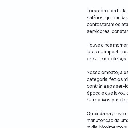
Foi assim com todas
salários, que mudar
contestaram os ataq
servidores, constan
Houve ainda moment
lutas de impacto na
greve e mobilização
Nesse embate, a par
categoria, fez os m
contrária aos serv
época e que levou a
retroativos para to
Ou ainda na greve q
manutenção de uma g
mídia. Movimento 