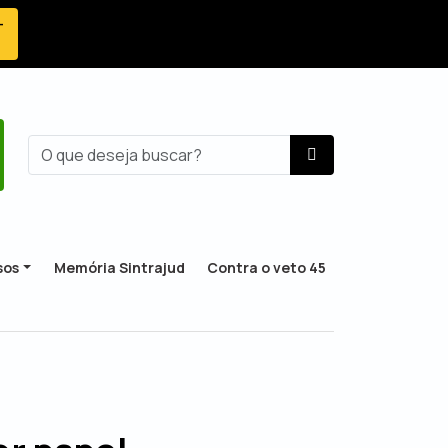
-
sos
Memória Sintrajud
Contra o veto 45