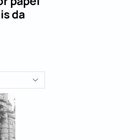
or papel
is da