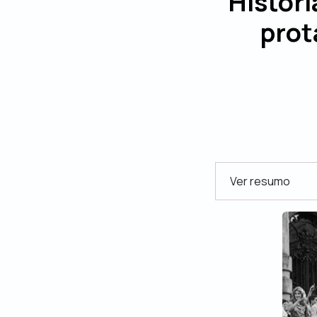
Históri
prot
Ver resumo