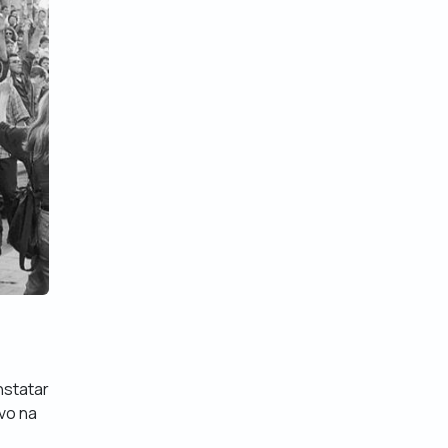
nstatar
vo na