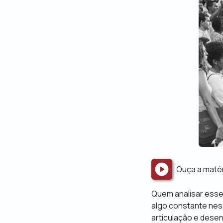
Ouça a maté
Quem analisar esses
algo constante ness
articulação e desen